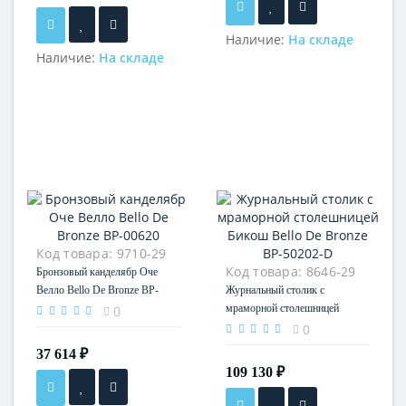
Наличие:
На складе
Наличие:
На складе
Код товара:
9710-29
Код товара:
8646-29
Бронзовый канделябр Оче
Велло Bello De Bronze BP-
Журнальный столик с
00620
мраморной столешницей
0
Бикош Bello De Bronze BP-
0
50202-D
37 614 ₽
109 130 ₽