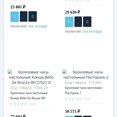
25 881 ₽
29 636 ₽
Наличие:
На складе
Наличие:
На складе
Код товара:
172345-
Код товара:
9749-29
29
Бронзовые часы настольные
Бронзовые часы настольные
Пастораль 2
Конша Bello De Bronze BP-
0
27021-D
0
50 571 ₽
77 604 ₽