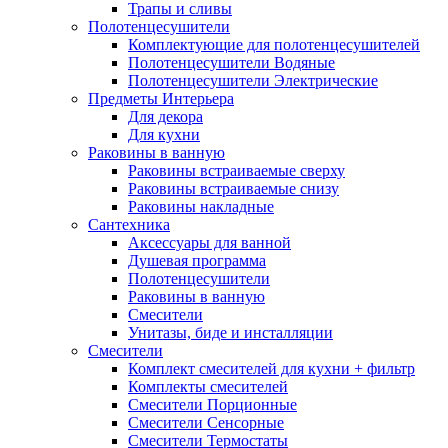
Трапы и сливы
Полотенцесушители
Комплектующие для полотенцесушителей
Полотенцесушители Водяные
Полотенцесушители Электрические
Предметы Интерьера
Для декора
Для кухни
Раковины в ванную
Раковины встраиваемые сверху
Раковины встраиваемые снизу
Раковины накладные
Сантехника
Аксессуары для ванной
Душевая программа
Полотенцесушители
Раковины в ванную
Смесители
Унитазы, биде и инсталляции
Смесители
Комплект смесителей для кухни + фильтр
Комплекты смесителей
Смесители Порционные
Смесители Сенсорные
Смесители Термостаты