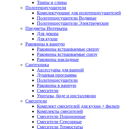
Трапы и сливы
Полотенцесушители
Комплектующие для полотенцесушителей
Полотенцесушители Водяные
Полотенцесушители Электрические
Предметы Интерьера
Для декора
Для кухни
Раковины в ванную
Раковины встраиваемые сверху
Раковины встраиваемые снизу
Раковины накладные
Сантехника
Аксессуары для ванной
Душевая программа
Полотенцесушители
Раковины в ванную
Смесители
Унитазы, биде и инсталляции
Смесители
Комплект смесителей для кухни + фильтр
Комплекты смесителей
Смесители Порционные
Смесители Сенсорные
Смесители Термостаты