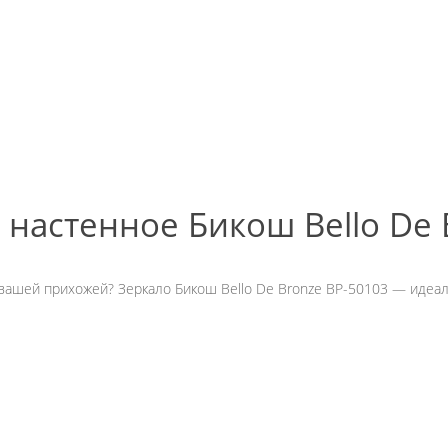
настенное Бикош Bello De 
шей прихожей? Зеркало Бикош Bello De Bronze BP-50103 — идеаль