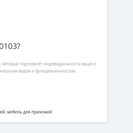
0103?
т, который подчеркнёт индивидуальность вашего
им внешним видом и функциональностью.
жей
,
мебель для прихожей