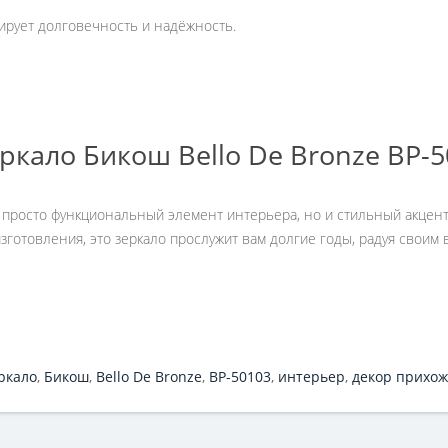
ирует долговечность и надёжность.
ркало Бикош Bello De Bronze BP-5
е просто функциональный элемент интерьера, но и стильный акцен
изготовления, это зеркало прослужит вам долгие годы, радуя сво
ркало
,
Бикош
,
Bello De Bronze
,
BP-50103
,
интерьер
,
декор прихо