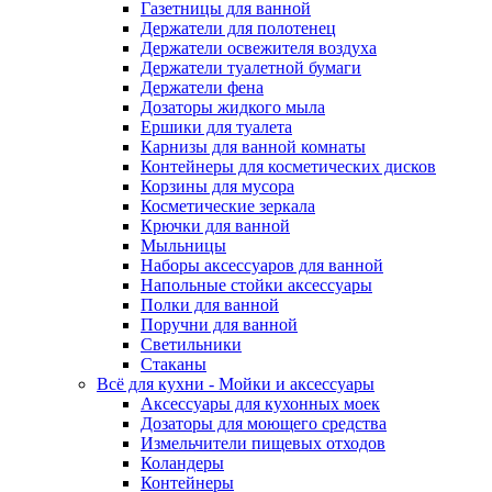
Газетницы для ванной
Держатели для полотенец
Держатели освежителя воздуха
Держатели туалетной бумаги
Держатели фена
Дозаторы жидкого мыла
Ершики для туалета
Карнизы для ванной комнаты
Контейнеры для косметических дисков
Корзины для мусора
Косметические зеркала
Крючки для ванной
Мыльницы
Наборы аксессуаров для ванной
Напольные стойки аксессуары
Полки для ванной
Поручни для ванной
Светильники
Стаканы
Всё для кухни - Мойки и аксессуары
Аксессуары для кухонных моек
Дозаторы для моющего средства
Измельчители пищевых отходов
Коландеры
Контейнеры