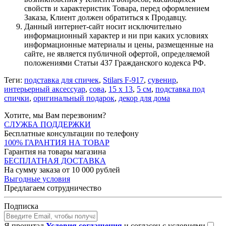
свойств и характеристик Товара, перед оформлением
Заказа, Клиент должен обратиться к Продавцу.
Данный интернет-сайт носит исключительно
информационный характер и ни при каких условиях
информационные материалы и цены, размещенные на
сайте, не является публичной офертой, определяемой
положениями Статьи 437 Гражданского кодекса РФ.
Теги:
подставка для спичек
,
Stilars F-917
,
сувенир
,
интерьерный аксессуар
,
сова
,
15 х 13
,
5 см
,
подставка под
спички
,
оригинальный подарок
,
декор для дома
Хотите, мы Вам перезвоним?
СЛУЖБА ПОДДЕРЖКИ
Бесплатные консультации по телефону
100% ГАРАНТИЯ НА ТОВАР
Гарантия на товары магазина
БЕСПЛАТНАЯ ДОСТАВКА
На сумму заказа от 10 000 рублей
Выгодные условия
Предлагаем сотрудничество
Подписка
Я прочитал
Условия соглашения
и согласен с условиями