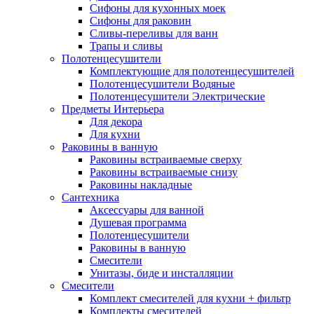
Сифоны для кухонных моек
Сифоны для раковин
Сливы-переливы для ванн
Трапы и сливы
Полотенцесушители
Комплектующие для полотенцесушителей
Полотенцесушители Водяные
Полотенцесушители Электрические
Предметы Интерьера
Для декора
Для кухни
Раковины в ванную
Раковины встраиваемые сверху
Раковины встраиваемые снизу
Раковины накладные
Сантехника
Аксессуары для ванной
Душевая программа
Полотенцесушители
Раковины в ванную
Смесители
Унитазы, биде и инсталляции
Смесители
Комплект смесителей для кухни + фильтр
Комплекты смесителей