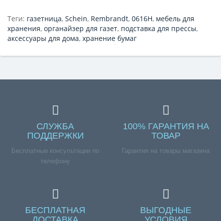
Теги:
газетница
,
Schein
,
Rembrandt
,
0616H
,
мебель для
хранения
,
органайзер для газет
,
подставка для прессы
,
аксессуары для дома
,
хранение бумаг
СЛУЖБА
100% ГАРАНТИЯ НА
ПОДДЕРЖКИ
ТОВАР
Бесплатные консультации по
Гарантия на товары магазина
телефону
БЕСПЛАТНАЯ
ВЫГОДНЫЕ
ДОСТАВКА
УСЛОВИЯ