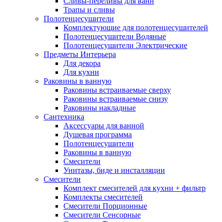
Сливы-переливы для ванн
Трапы и сливы
Полотенцесушители
Комплектующие для полотенцесушителей
Полотенцесушители Водяные
Полотенцесушители Электрические
Предметы Интерьера
Для декора
Для кухни
Раковины в ванную
Раковины встраиваемые сверху
Раковины встраиваемые снизу
Раковины накладные
Сантехника
Аксессуары для ванной
Душевая программа
Полотенцесушители
Раковины в ванную
Смесители
Унитазы, биде и инсталляции
Смесители
Комплект смесителей для кухни + фильтр
Комплекты смесителей
Смесители Порционные
Смесители Сенсорные