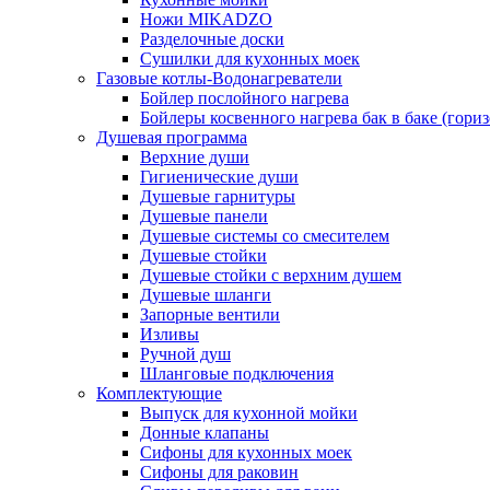
Ножи MIKADZO
Разделочные доски
Сушилки для кухонных моек
Газовые котлы-Водонагреватели
Бойлер послойного нагрева
Бойлеры косвенного нагрева бак в баке (гори
Душевая программа
Верхние души
Гигиенические души
Душевые гарнитуры
Душевые панели
Душевые системы со смесителем
Душевые стойки
Душевые стойки с верхним душем
Душевые шланги
Запорные вентили
Изливы
Ручной душ
Шланговые подключения
Комплектующие
Выпуск для кухонной мойки
Донные клапаны
Сифоны для кухонных моек
Сифоны для раковин