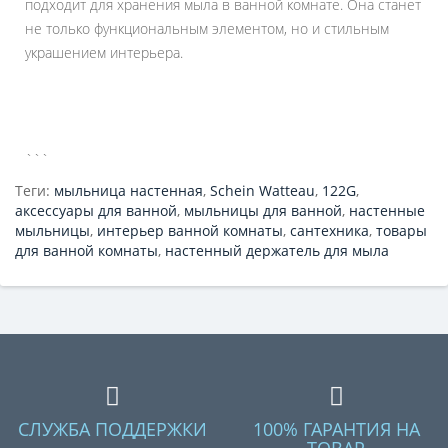
подходит для хранения мыла в ванной комнате. Она станет
не только функциональным элементом, но и стильным
украшением интерьера.
```
Теги:
мыльница настенная
,
Schein Watteau
,
122G
,
аксессуары для ванной
,
мыльницы для ванной
,
настенные
мыльницы
,
интерьер ванной комнаты
,
сантехника
,
товары
для ванной комнаты
,
настенный держатель для мыла
СЛУЖБА ПОДДЕРЖКИ
100% ГАРАНТИЯ НА