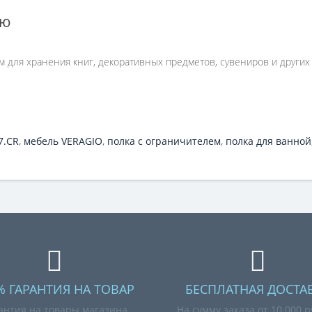
ию
 для хранения книг, декоративных предметов, сувениров и других
7.CR
,
мебель VERAGIO
,
полка с ограничителем
,
полка для ванной
% ГАРАНТИЯ НА ТОВАР
БЕСПЛАТНАЯ ДОСТА
антия на товары магазина
На сумму заказа от 10 000 