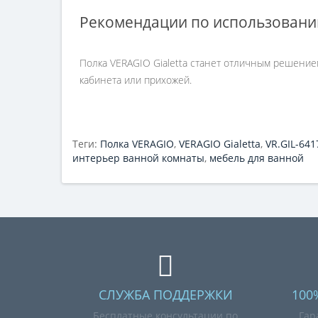
Рекомендации по использован
Полка VERAGIO Gialetta станет отличным решением
кабинета или прихожей.
Теги:
Полка VERAGIO
,
VERAGIO Gialetta
,
VR.GIL-641
интерьер ванной комнаты
,
мебель для ванной
СЛУЖБА ПОДДЕРЖКИ
100
Бесплатные консультации по
Гар