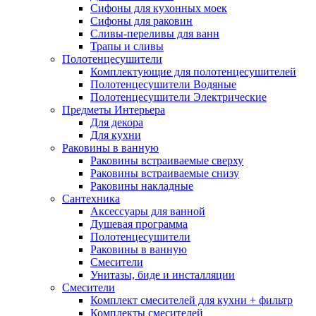
Сифоны для кухонных моек
Сифоны для раковин
Сливы-переливы для ванн
Трапы и сливы
Полотенцесушители
Комплектующие для полотенцесушителей
Полотенцесушители Водяные
Полотенцесушители Электрические
Предметы Интерьера
Для декора
Для кухни
Раковины в ванную
Раковины встраиваемые сверху
Раковины встраиваемые снизу
Раковины накладные
Сантехника
Аксессуары для ванной
Душевая программа
Полотенцесушители
Раковины в ванную
Смесители
Унитазы, биде и инсталляции
Смесители
Комплект смесителей для кухни + фильтр
Комплекты смесителей