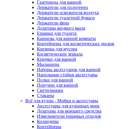
Газетницы для ванной
Держатели для полотенец
Держатели освежителя воздуха
Держатели туалетной бумаги
Держатели фена
Дозаторы жидкого мыла
Ершики для туалета
Карнизы для ванной комнаты
Контейнеры для косметических дисков
Корзины для мусора
Косметические зеркала
Крючки для ванной
Мыльницы
Наборы аксессуаров для ванной
Напольные стойки аксессуары
Полки для ванной
Поручни для ванной
Светильники
Стаканы
Всё для кухни - Мойки и аксессуары
Аксессуары для кухонных моек
Дозаторы для моющего средства
Измельчители пищевых отходов
Коландеры
Контейнеры