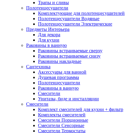
Трапы и сливы
Полотенцесушители
Комплектующие для полотенцесушителей
Полотенцесушители Водяные
Полотенцесушители Электрические
Предметы Интерьера
Для декора
Для кухни
Раковины в ванную
Раковины встраиваемые сверху
Раковины встраиваемые снизу
Раковины накладные
Сантехника
Аксессуары для ванной
Душевая программа
Полотенцесушители
Раковины в ванную
Смесители
Унитазы, биде и инсталляции
Смесители
Комплект смесителей для кухни + фильтр
Комплекты смесителей
Смесители Порционные
Смесители Сенсорные
Смесители Термостаты