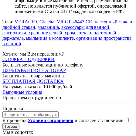
информационные материалы и цены, размещенные на
сайте, не является публичной офертой, определяемой
положениями Статьи 437 Гражданского кодекса РФ.
Теги:
VERAGIO
,
Gialetta
,
VR.GIL-6443.CR
,
настенный стакан
,
двойной стакан
,
мыльница
,
аксессуары для ванной
,
сантехника
,
хранение вещей
,
хром
,
стекло
,
настенный
держатель
,
мыльница в комплекте
,
организация пространства
в ванной
Хотите, мы Вам перезвоним?
СЛУЖБА ПОДДЕРЖКИ
Бесплатные консультации по телефону
100% ГАРАНТИЯ НА ТОВАР
Гарантия на товары магазина
БЕСПЛАТНАЯ ДОСТАВКА
На сумму заказа от 10 000 рублей
Выгодные условия
Предлагаем сотрудничество
Подписка
Я прочитал
Условия соглашения
и согласен с условиями
Готово
Мы в соцсетях