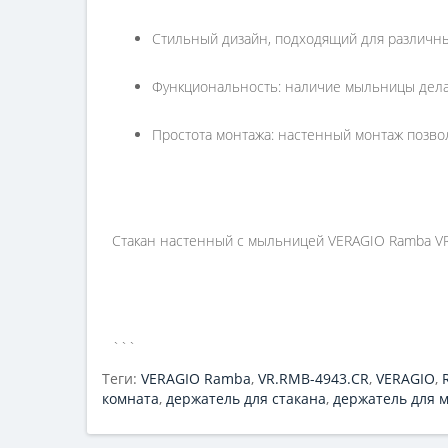
Стильный дизайн, подходящий для различн
Функциональность: наличие мыльницы делае
Простота монтажа: настенный монтаж позвол
Стакан настенный с мыльницей VERAGIO Ramba VR.R
```
Теги:
VERAGIO Ramba
,
VR.RMB-4943.CR
,
VERAGIO
,
комната
,
держатель для стакана
,
держатель для 