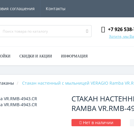
овия соглашения
Контакты
+7 926 538-
Хотите, мы В
МОЙКИ
СКИДКИ И АКЦИИ
ИНФОРМАЦИЯ
таканы
Стакан настенный с мыльницей VERAGIO Ramba VR.
СТАКАН НАСТЕНН
RAMBA VR.RMB-49
Нет в наличии