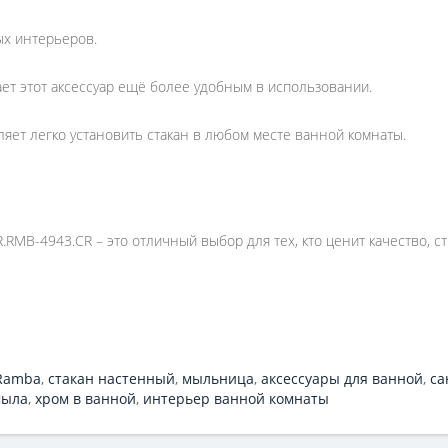
ых интерьеров.
т этот аксессуар ещё более удобным в использовании.
яет легко установить стакан в любом месте ванной комнаты.
MB-4943.CR – это отличный выбор для тех, кто ценит качество, ст
Ramba
,
стакан настенный
,
мыльница
,
аксессуары для ванной
,
са
мыла
,
хром в ванной
,
интерьер ванной комнаты