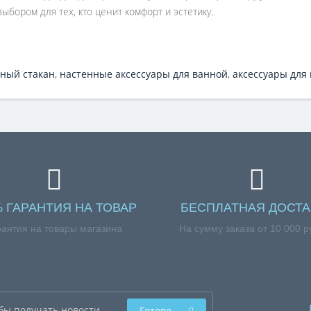
бором для тех, кто ценит комфорт и эстетику.
ный стакан
,
настенные аксессуары для ванной
,
аксессуары для
% ГАРАНТИЯ НА ТОВАР
БЕСПЛАТНАЯ ДОСТА
рантия на товары магазина
На сумму заказа от 10 000 р
Готово