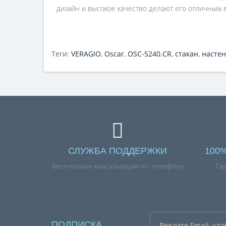
дизайн и высокое качество делают его отличным вы
Теги:
VERAGIO
,
Oscar
,
OSC-5240.CR
,
стакан
,
настен
СЛУЖБА ПОДДЕРЖКИ
100
Бесплатные консультации по телефону
Га
ПОДПИСКА