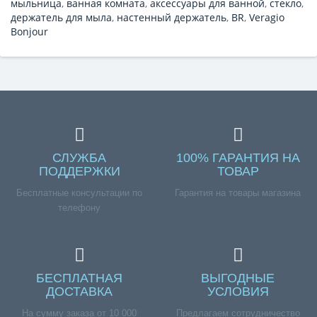
мыльница
,
ванная комната
,
аксессуары для ванной
,
стекло
,
держатель для мыла
,
настенный держатель
,
BR
,
Veragio
Bonjour
СЛУЖБА
100% ГАРАНТИЯ НА
ПОДДЕРЖКИ
ТОВАР
Бесплатные консультации по
Гарантия на товары магазина
телефону
БЕСПЛАТНАЯ
ВЫГОДНЫЕ
ДОСТАВКА
УСЛОВИЯ
На сумму заказа от 10 000
Предлагаем сотрудничество