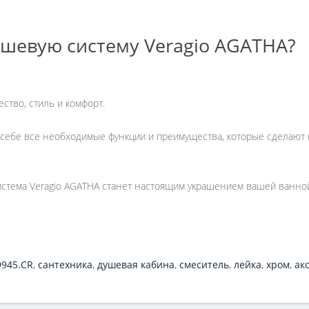
ушевую систему Veragio AGATHA?
ество, стиль и комфорт.
в себе все необходимые функции и преимущества, которые сделают
система Veragio AGATHA станет настоящим украшением вашей ванно
9945.CR
,
сантехника
,
душевая кабина
,
смеситель
,
лейка
,
хром
,
ак