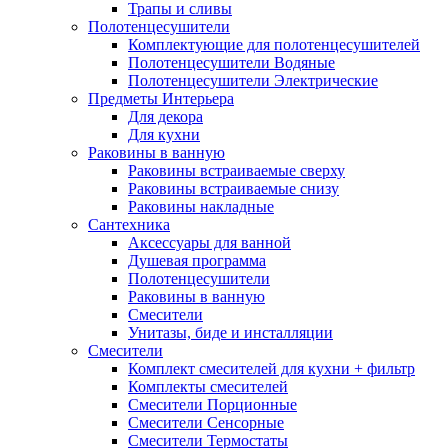
Трапы и сливы
Полотенцесушители
Комплектующие для полотенцесушителей
Полотенцесушители Водяные
Полотенцесушители Электрические
Предметы Интерьера
Для декора
Для кухни
Раковины в ванную
Раковины встраиваемые сверху
Раковины встраиваемые снизу
Раковины накладные
Сантехника
Аксессуары для ванной
Душевая программа
Полотенцесушители
Раковины в ванную
Смесители
Унитазы, биде и инсталляции
Смесители
Комплект смесителей для кухни + фильтр
Комплекты смесителей
Смесители Порционные
Смесители Сенсорные
Смесители Термостаты