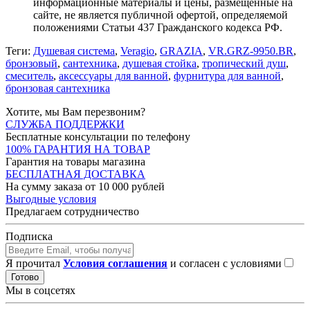
информационные материалы и цены, размещенные на
сайте, не является публичной офертой, определяемой
положениями Статьи 437 Гражданского кодекса РФ.
Теги:
Душевая система
,
Veragio
,
GRAZIA
,
VR.GRZ-9950.BR
,
бронзовый
,
сантехника
,
душевая стойка
,
тропический душ
,
смеситель
,
аксессуары для ванной
,
фурнитура для ванной
,
бронзовая сантехника
Хотите, мы Вам перезвоним?
СЛУЖБА ПОДДЕРЖКИ
Бесплатные консультации по телефону
100% ГАРАНТИЯ НА ТОВАР
Гарантия на товары магазина
БЕСПЛАТНАЯ ДОСТАВКА
На сумму заказа от 10 000 рублей
Выгодные условия
Предлагаем сотрудничество
Подписка
Я прочитал
Условия соглашения
и согласен с условиями
Готово
Мы в соцсетях