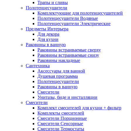
Трапы и сливы
Полотенцесушители
Комплектующие для полотенцесушителей
Полотенцесушители Водяные
Полотенцесушители Электрические
Предметы Интерьера
Для декора
Для кухни
Раковины в ванную
Раковины встраиваемые сверху
Раковины встраиваемые снизу
Раковины накладные
Сантехника
Аксессуары для ванной
Душевая программа
Полотенцесушители
Раковины в ванную
Смесители
Унитазы, биде и инсталляции
Смесители
Комплект смесителей для кухни + фильтр
Комплекты смесителей
Смесители Порционные
Смесители Сенсорные
Смесители Термостаты