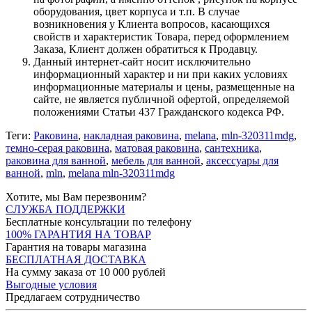
оборудования, цвет корпуса и т.п. В случае
возникновения у Клиента вопросов, касающихся
свойств и характеристик Товара, перед оформлением
Заказа, Клиент должен обратиться к Продавцу.
Данный интернет-сайт носит исключительно
информационный характер и ни при каких условиях
информационные материалы и цены, размещенные на
сайте, не является публичной офертой, определяемой
положениями Статьи 437 Гражданского кодекса РФ.
Теги:
Раковина
,
накладная раковина
,
melana
,
mln-320311mdg
,
темно-серая раковина
,
матовая раковина
,
сантехника
,
раковина для ванной
,
мебель для ванной
,
аксессуары для
ванной
,
mln
,
melana mln-320311mdg
Хотите, мы Вам перезвоним?
СЛУЖБА ПОДДЕРЖКИ
Бесплатные консультации по телефону
100% ГАРАНТИЯ НА ТОВАР
Гарантия на товары магазина
БЕСПЛАТНАЯ ДОСТАВКА
На сумму заказа от 10 000 рублей
Выгодные условия
Предлагаем сотрудничество