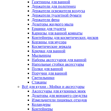
Газетницы для ванной
Держатели для полотенец
Держатели освежителя воздуха
Держатели туалетной бумаги
Держатели фена
Дозаторы жидкого мыла
Ершики для туалета
Карнизы для ванной комнаты
Контейнеры для косметических дисков
Корзины для мусора
Косметические зеркала
Крючки для ванной
Мыльницы
Наборы аксессуаров для ванной
Напольные стойки аксессуары
Полки для ванной
Поручни для ванной
Светильники
Стаканы
Всё для кухни - Мойки и аксессуары
Аксессуары для кухонных моек
Дозаторы для моющего средства
Измельчители пищевых отходов
Коландеры
Контейнеры