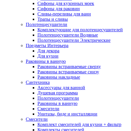
Сифоны для кухонных моек
Сифоны для раковин
Сливы-переливы для ванн
Трапы и сливы
Полотенцесушители
Комплектующие для полотенцесушителей
Полотенцесушители Водяные
Полотенцесушители Электрические
Предметы Интерьера
Для декора
Для кухни
Раковины в ванную
Раковины встраиваемые сверху
Раковины встраиваемые снизу
Раковины накладные
Сантехника
Аксессуары для ванной
Душевая программа
Полотенцесушители
Раковины в ванную
Смесители
Унитазы, биде и инсталляции
Смесители
Комплект смесителей для кухни + фильтр
Комплекты смесителей