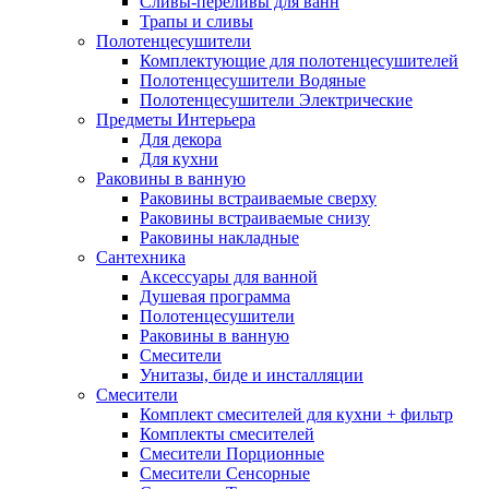
Сливы-переливы для ванн
Трапы и сливы
Полотенцесушители
Комплектующие для полотенцесушителей
Полотенцесушители Водяные
Полотенцесушители Электрические
Предметы Интерьера
Для декора
Для кухни
Раковины в ванную
Раковины встраиваемые сверху
Раковины встраиваемые снизу
Раковины накладные
Сантехника
Аксессуары для ванной
Душевая программа
Полотенцесушители
Раковины в ванную
Смесители
Унитазы, биде и инсталляции
Смесители
Комплект смесителей для кухни + фильтр
Комплекты смесителей
Смесители Порционные
Смесители Сенсорные