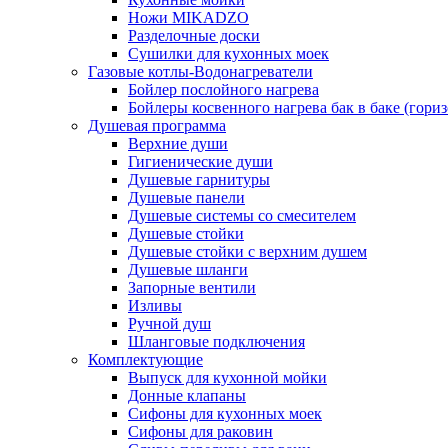
Ножи MIKADZO
Разделочные доски
Сушилки для кухонных моек
Газовые котлы-Водонагреватели
Бойлер послойного нагрева
Бойлеры косвенного нагрева бак в баке (гори
Душевая программа
Верхние души
Гигиенические души
Душевые гарнитуры
Душевые панели
Душевые системы со смесителем
Душевые стойки
Душевые стойки с верхним душем
Душевые шланги
Запорные вентили
Изливы
Ручной душ
Шланговые подключения
Комплектующие
Выпуск для кухонной мойки
Донные клапаны
Сифоны для кухонных моек
Сифоны для раковин