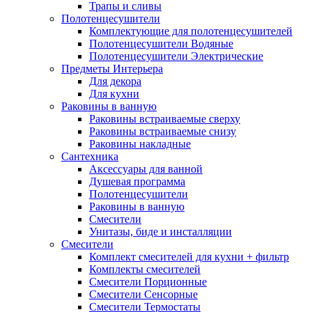
Трапы и сливы
Полотенцесушители
Комплектующие для полотенцесушителей
Полотенцесушители Водяные
Полотенцесушители Электрические
Предметы Интерьера
Для декора
Для кухни
Раковины в ванную
Раковины встраиваемые сверху
Раковины встраиваемые снизу
Раковины накладные
Сантехника
Аксессуары для ванной
Душевая программа
Полотенцесушители
Раковины в ванную
Смесители
Унитазы, биде и инсталляции
Смесители
Комплект смесителей для кухни + фильтр
Комплекты смесителей
Смесители Порционные
Смесители Сенсорные
Смесители Термостаты