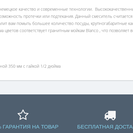
 немецкое качество и современные технологии. Высококачественн
возможность протечки или подтекания. Данный смеситель считаетс
лит вам помыть большее количество посуды, крупногабаритные ка
 цветов соответствует гранитным мойкам Blanco , что позволяет 
ой 350 мм с гайкой 1/2 дюйма
% ГАРАНТИЯ НА ТОВАР
БЕСПЛАТНАЯ ДОСТА