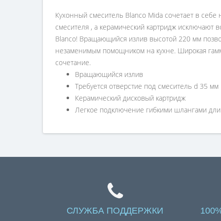
Кухонный смеситель Blanco Mida сочетает в себе
смесителя , а керамический картридж исключают 
Blanco! Вращающийся излив высотой 220 мм позво
незаменимым помощником на кухне. Широкая гамма
сочетание.
Вращающийся излив
Требуется отверстие под смеситель d 35 мм
Керамический дисковый картридж
Легкое подключение гибкими шлангами длин
СЛУЖБА ПОДДЕРЖКИ
100