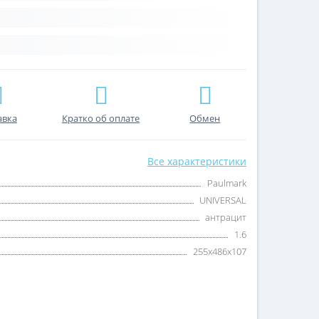
авка
Кратко об оплате
Обмен
Все характеристики
Paulmark
UNIVERSAL
антрацит
1.6
255х486х107