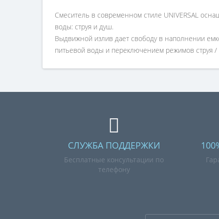
Смеситель в современном стиле UNIVERSAL осна
воды: струя и душ.
Выдвижной излив дает свободу в наполнении емкос
питьевой воды и переключением режимов струя / 
СЛУЖБА ПОДДЕРЖКИ
100
Бесплатные консультации по
Гар
телефону