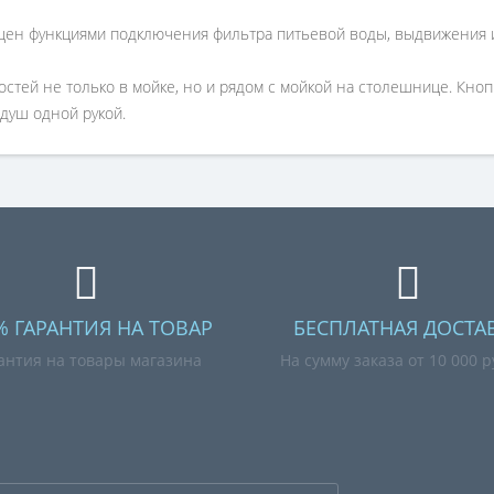
щен функциями подключения фильтра питьевой воды, выдвижения 
тей не только в мойке, но и рядом с мойкой на столешнице. Кноп
душ одной рукой.
% ГАРАНТИЯ НА ТОВАР
БЕСПЛАТНАЯ ДОСТА
антия на товары магазина
На сумму заказа от 10 000 