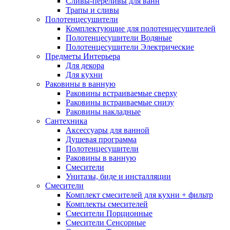
Сливы-переливы для ванн
Трапы и сливы
Полотенцесушители
Комплектующие для полотенцесушителей
Полотенцесушители Водяные
Полотенцесушители Электрические
Предметы Интерьера
Для декора
Для кухни
Раковины в ванную
Раковины встраиваемые сверху
Раковины встраиваемые снизу
Раковины накладные
Сантехника
Аксессуары для ванной
Душевая программа
Полотенцесушители
Раковины в ванную
Смесители
Унитазы, биде и инсталляции
Смесители
Комплект смесителей для кухни + фильтр
Комплекты смесителей
Смесители Порционные
Смесители Сенсорные