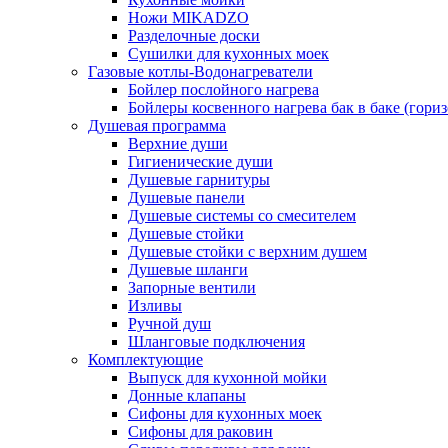
Ножи MIKADZO
Разделочные доски
Сушилки для кухонных моек
Газовые котлы-Водонагреватели
Бойлер послойного нагрева
Бойлеры косвенного нагрева бак в баке (гори
Душевая программа
Верхние души
Гигиенические души
Душевые гарнитуры
Душевые панели
Душевые системы со смесителем
Душевые стойки
Душевые стойки с верхним душем
Душевые шланги
Запорные вентили
Изливы
Ручной душ
Шланговые подключения
Комплектующие
Выпуск для кухонной мойки
Донные клапаны
Сифоны для кухонных моек
Сифоны для раковин