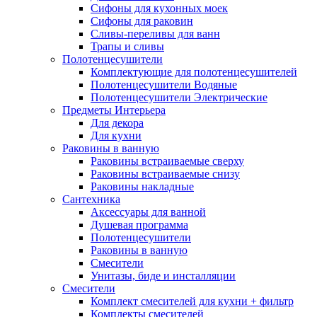
Сифоны для кухонных моек
Сифоны для раковин
Сливы-переливы для ванн
Трапы и сливы
Полотенцесушители
Комплектующие для полотенцесушителей
Полотенцесушители Водяные
Полотенцесушители Электрические
Предметы Интерьера
Для декора
Для кухни
Раковины в ванную
Раковины встраиваемые сверху
Раковины встраиваемые снизу
Раковины накладные
Сантехника
Аксессуары для ванной
Душевая программа
Полотенцесушители
Раковины в ванную
Смесители
Унитазы, биде и инсталляции
Смесители
Комплект смесителей для кухни + фильтр
Комплекты смесителей