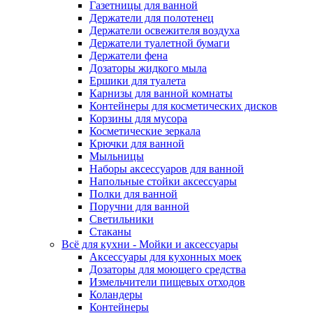
Газетницы для ванной
Держатели для полотенец
Держатели освежителя воздуха
Держатели туалетной бумаги
Держатели фена
Дозаторы жидкого мыла
Ершики для туалета
Карнизы для ванной комнаты
Контейнеры для косметических дисков
Корзины для мусора
Косметические зеркала
Крючки для ванной
Мыльницы
Наборы аксессуаров для ванной
Напольные стойки аксессуары
Полки для ванной
Поручни для ванной
Светильники
Стаканы
Всё для кухни - Мойки и аксессуары
Аксессуары для кухонных моек
Дозаторы для моющего средства
Измельчители пищевых отходов
Коландеры
Контейнеры