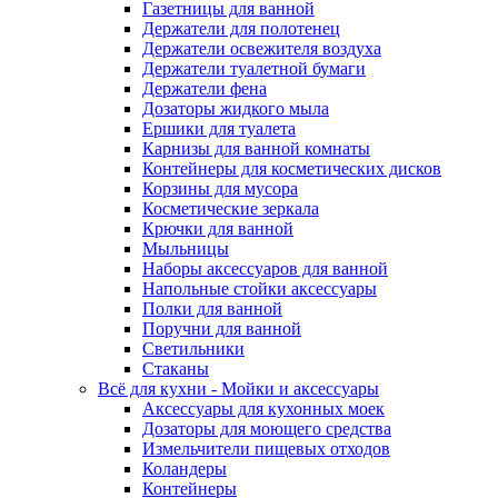
Газетницы для ванной
Держатели для полотенец
Держатели освежителя воздуха
Держатели туалетной бумаги
Держатели фена
Дозаторы жидкого мыла
Ершики для туалета
Карнизы для ванной комнаты
Контейнеры для косметических дисков
Корзины для мусора
Косметические зеркала
Крючки для ванной
Мыльницы
Наборы аксессуаров для ванной
Напольные стойки аксессуары
Полки для ванной
Поручни для ванной
Светильники
Стаканы
Всё для кухни - Мойки и аксессуары
Аксессуары для кухонных моек
Дозаторы для моющего средства
Измельчители пищевых отходов
Коландеры
Контейнеры