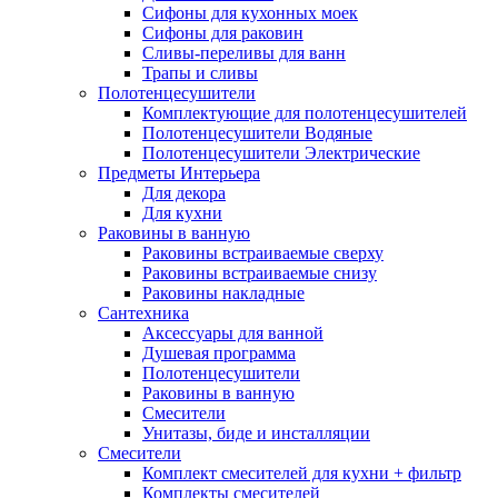
Сифоны для кухонных моек
Сифоны для раковин
Сливы-переливы для ванн
Трапы и сливы
Полотенцесушители
Комплектующие для полотенцесушителей
Полотенцесушители Водяные
Полотенцесушители Электрические
Предметы Интерьера
Для декора
Для кухни
Раковины в ванную
Раковины встраиваемые сверху
Раковины встраиваемые снизу
Раковины накладные
Сантехника
Аксессуары для ванной
Душевая программа
Полотенцесушители
Раковины в ванную
Смесители
Унитазы, биде и инсталляции
Смесители
Комплект смесителей для кухни + фильтр
Комплекты смесителей