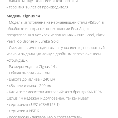
- баланс между экологией и технологией
- гарантия 10 лет от производителя
Модель
Cignus 14
- Модель изготовлена из нержавеющей стали AISI304 в
обработке и покраске по технологии PearlArc, и
представлена в четырёх исполнениях - Pure Steel, Black
Pearl, Rio Bronze и Eureka Gold.
- Смеситель имеет один рычаг управления, поворотный
излив и выдвижную лейку с двойным переключением
«струя/душ».
- Размеры модели Cignus 14 :
• Общая высота - 421 мм
• Высота до излива - 240 мм
• «Вылет» излива - 240 мм
- Как и все смесители австралийского бренда KANTERA,
Cignus 14 надёжен и долговечен, так как имеет:
• сертификат cUPC (CSAB125.1)
• сертификат NSF 61
• российскую «Декларацию о соответствии»