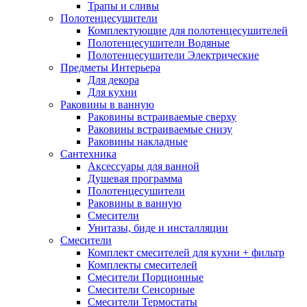
Трапы и сливы
Полотенцесушители
Комплектующие для полотенцесушителей
Полотенцесушители Водяные
Полотенцесушители Электрические
Предметы Интерьера
Для декора
Для кухни
Раковины в ванную
Раковины встраиваемые сверху
Раковины встраиваемые снизу
Раковины накладные
Сантехника
Аксессуары для ванной
Душевая программа
Полотенцесушители
Раковины в ванную
Смесители
Унитазы, биде и инсталляции
Смесители
Комплект смесителей для кухни + фильтр
Комплекты смесителей
Смесители Порционные
Смесители Сенсорные
Смесители Термостаты