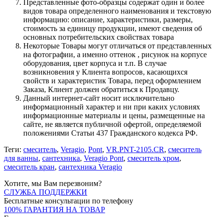
Представленные фото-образцы содержат один и более
видов товара определенного наименования и текстовую
информацию: описание, характеристики, размеры,
стоимость за единицу продукции, имеют сведения об
основных потребительских свойствах товара
Некоторые Товары могут отличаться от представленных
на фотографии, а именно оттенок , рисунок на корпусе
оборудования, цвет корпуса и т.п. В случае
возникновения у Клиента вопросов, касающихся
свойств и характеристик Товара, перед оформлением
Заказа, Клиент должен обратиться к Продавцу.
Данный интернет-сайт носит исключительно
информационный характер и ни при каких условиях
информационные материалы и цены, размещенные на
сайте, не является публичной офертой, определяемой
положениями Статьи 437 Гражданского кодекса РФ.
Теги:
смеситель
,
Veragio
,
Pont
,
VR.PNT-2105.CR
,
смеситель
для ванны
,
сантехника
,
Veragio Pont
,
смеситель хром
,
смеситель кран
,
сантехника Veragio
Хотите, мы Вам перезвоним?
СЛУЖБА ПОДДЕРЖКИ
Бесплатные консультации по телефону
100% ГАРАНТИЯ НА ТОВАР