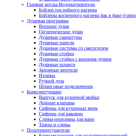
Газовые котлы-Водонагреватели
Бойлер послойного нагрева
Бойлеры косвенного нагрева бак в баке (гори
Душевая программа
Верхние души
Гигиенические души
Душевые гарнитуры
Душевые панели
Душевые системы со смесителем
Душевые стойки
Душевые стойки с верхним душем
Душевые шланги
Запорные вентили
Изливы
Ручной душ
Шланговые подключения
Комплектующие
Выпуск для кухонной мойки
Донные клапаны
Сифоны для кухонных моек
Сифоны для раковин
Сливы-переливы для ванн
Трапы и сливы
Полотенцесушители
Комплектующие для полотенцесушителей