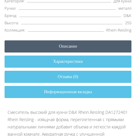
Категория:
Для кухни
Ручки:
металл
Бренд:
D&K
Высота:
255
Коллекция:
Rhein-Reisling
Описание
Характеристики
Отзывы (0)
Информационная вкладка
Смеситель высокий для кухни D&K Rhein.Reisling DA1272401
Rhein Reisling - изящная форма, переплетенная с прямыми
натуральными линиями добавит объема и легкости каждой
ванной комнате. Аккуратная ручка с улучшенной