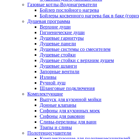
Газовые котлы-Водонагреватели
Бойлер послойного нагрева
Бойлеры косвенного нагрева бак в баке (гори
Душевая программа
Верхние души
Гигиенические души
Душевые гарнитуры
Душевые панели
Душевые системы со смесителем
Душевые стойки
Душевые стойки с верхним душем
Душевые шланги
Запорные вентили
Изливы
Ручной душ
Шланговые подключения
Комплектующие
Выпуск для кухонной мойки
Донные клапаны
Сифоны для кухонных моек
Сифоны для раковин
Сливы-переливы для ванн
Трапы и сливы
Полотенцесушители
Комплектующие для полотенцесушителей