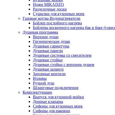
Ножи MIKADZO
Разделочные доски
Сушилки для кухонных моек
Газовые котлы-Водонагреватели
Бойлер послойного нагрева
Бойлеры косвенного нагрева бак в баке (гори
Душевая программа
Верхние души
Гигиенические души
Душевые гарнитуры
Душевые панели
Душевые системы со смесителем
Душевые стойки
Душевые стойки с верхним душем
Душевые шланги
Запорные вентили
Изливы
Ручной душ
Шланговые подключения
Комплектующие
Выпуск для кухонной мойки
Донные клапаны
Сифоны для кухонных моек
Сифоны для раковин