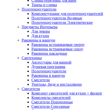
Сливы-переливы для ванн
Трапы и сливы
Полотенцесушители
Комплектующие для полотенцесушителей
Полотенцесушители Водяные
Полотенцесушители Электрические
Предметы Интерьера
Для декора
Для кухни
Раковины в ванную
Раковины встраиваемые сверху
Раковины встраиваемые снизу
Раковины накладные
Сантехника
Аксессуары для ванной
Душевая программа
Полотенцесушители
Раковины в ванную
Смесители
Унитазы, биде и инсталляции
Смесители
Комплект смесителей для кухни + фильтр
Комплекты смесителей
Смесители Порционные
Смесители Сенсорные